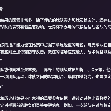
素
赛结果的因素非常多，除了传统的球队实力和球员状态外，还存
对球队的表现有着显著影响。世界杯举办地的气候往往与各队的
教练的指挥能力也在比赛中占据了举足轻重的地位。每支球队在
，有些则更加依赖防守反击。教练的临场应变能力、战术调整以
键。
团队协作同样至关重要。世界杯上的顶级球员如梅西、C罗等，他
是一项团队运动，球队之间的默契配合、集体作战能力，也是决
析
据和历史战绩是不可忽视的重要参考依据。通过对过往比赛数据
特定对手面前的胜负纪录等关键信息。例如，一支球队在对阵特