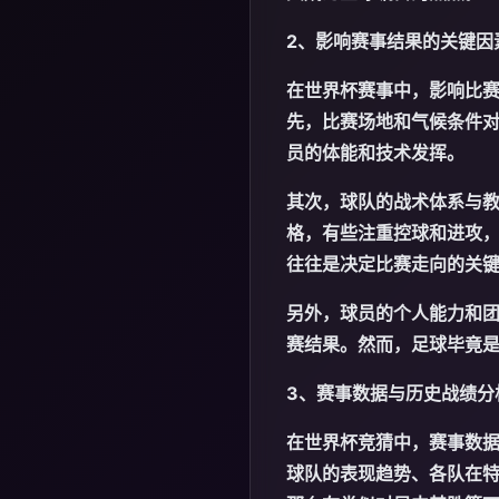
2、影响赛事结果的关键因
在世界杯赛事中，影响比
先，比赛场地和气候条件
员的体能和技术发挥。
其次，球队的战术体系与
格，有些注重控球和进攻
往往是决定比赛走向的关
另外，球员的个人能力和
赛结果。然而，足球毕竟
3、赛事数据与历史战绩分
在世界杯竞猜中，赛事数
球队的表现趋势、各队在