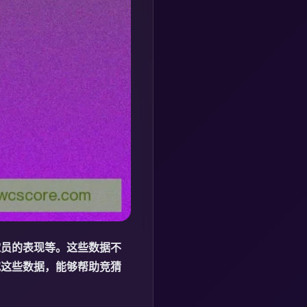
球员的表现等。这些数据不
究这些数据，能够帮助竞猜