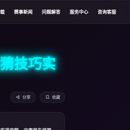
载
赛事新闻
问题解答
服务中心
咨询客服
猜技巧实
分享
收藏