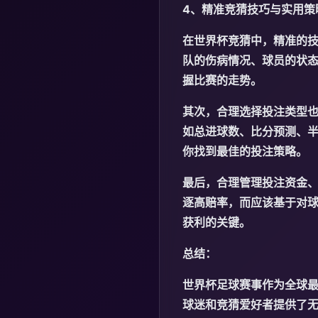
4、精准竞猜技巧与实用策
在世界杯竞猜中，精准的
队的伤病情况、球员的状
握比赛的走势。
其次，合理选择投注类型
如总进球数、比分预测、
你找到最佳的投注策略。
最后，合理管理投注资金
逐高赔率，而应该基于对
获利的关键。
总结：
世界杯足球赛事作为全球
球迷和竞猜爱好者提供了