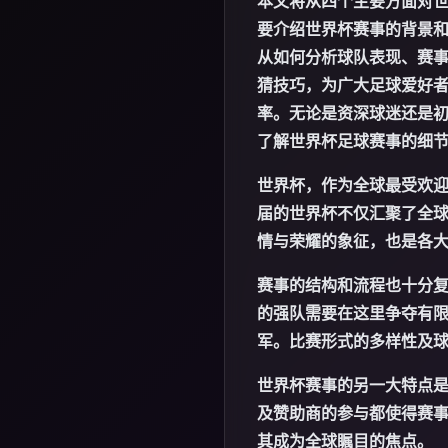
本文将从四个主要方面对
要介绍世界杯赛事的背景
从如何分析球队表现、赛
猜技巧，为广大足球爱好
率。无论是资深球迷还是
了解世界杯足球赛事的细
世界杯，作为全球最受欢迎
届的世界杯不仅汇聚了全
情与荣耀的象征，也是各
赛事的结构和流程也十分
的强队需要在这里争夺有限
军。比赛形式的多样性及
世界杯赛事的另一大特点
及赞助商的参与都使得赛
其成为全球瞩目的焦点。