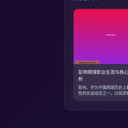
彭帅网球职业生涯与核
析
彭帅，作为中国网球历史上
性的女运动员之一，以其坚韧不