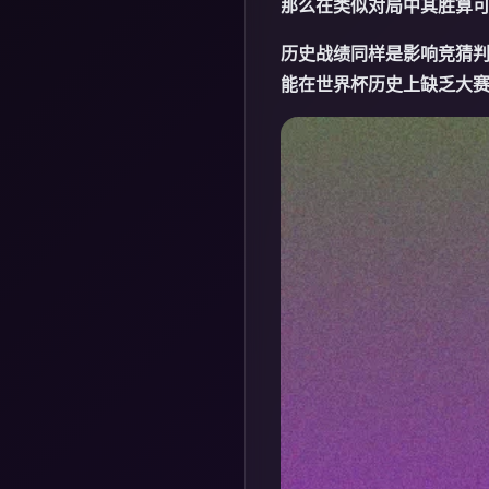
那么在类似对局中其胜算
历史战绩同样是影响竞猜
能在世界杯历史上缺乏大