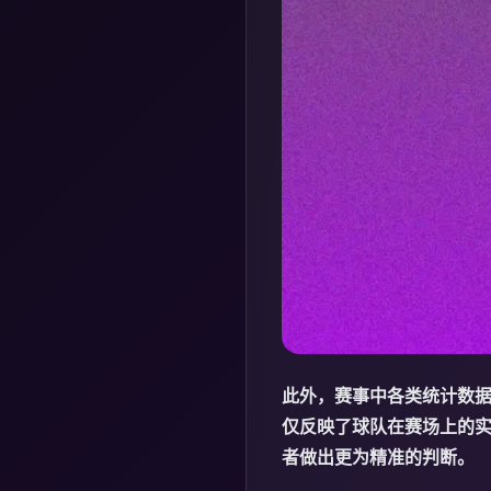
此外，赛事中各类统计数
仅反映了球队在赛场上的
者做出更为精准的判断。