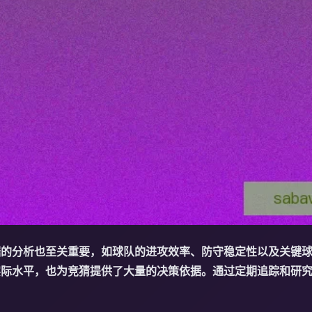
据的分析也至关重要，如球队的进攻效率、防守稳定性以及关键
实际水平，也为竞猜提供了大量的决策依据。通过定期追踪和研