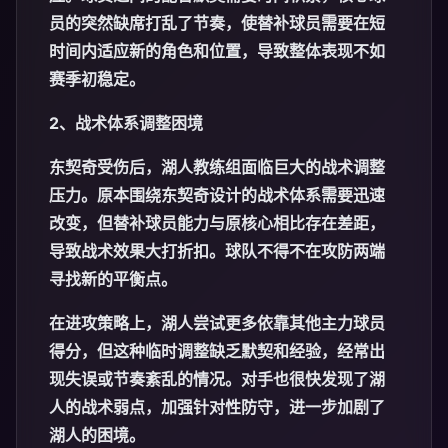
员的突然缺席打乱了节奏，使替补球员需要在短
时间内适应新的角色和位置，导致整体表现不如
赛季初稳定。
2、战术体系调整困境
东契奇受伤后，湖人教练组面临巨大的战术调整
压力。原本围绕东契奇设计的战术体系需要迅速
改变，但替补球员能力与原核心相比存在差距，
导致战术效果大打折扣。球队不得不在攻防两端
寻找新的平衡点。
在进攻策略上，湖人尝试更多依靠其他主力球员
得分，但这种临时调整缺乏默契和经验，经常出
现失误或节奏紊乱的情况。对手也很快发现了湖
人的战术弱点，加强针对性防守，进一步加剧了
湖人的困境。