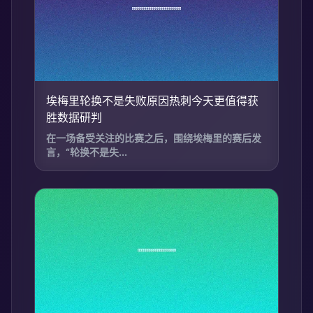
埃梅里轮换不是失败原因热刺今天更值得获
胜数据研判
在一场备受关注的比赛之后，围绕埃梅里的赛后发
言，“轮换不是失...