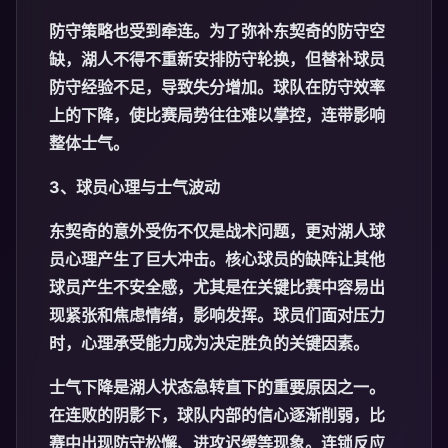
防守策略也受到牵连。为了弥补东契奇的防守空
缺，湖人不得不重新安排防守轮换，但替补球员
防守经验不足，导致失分增加。球队在防守效率
上的下降，使比赛局势往往难以掌控，连带影响
整体士气。
3、球员心理与士气波动
东契奇的意外受伤不仅是战术问题，更对湖人球
员心理产生了巨大冲击。核心球员的缺阵让其他
球员产生不安全感，尤其是在关键比赛中容易出
现紧张和焦虑情绪，影响发挥。球员们面对压力
时，心理承受能力成为决定胜负的关键因素。
士气下降是湖人状态急转直下的重要原因之一。
在连败的阴影下，球队内部的信心逐渐削弱，比
赛中出现防守松懈、进攻迟缓等现象。连锁反应