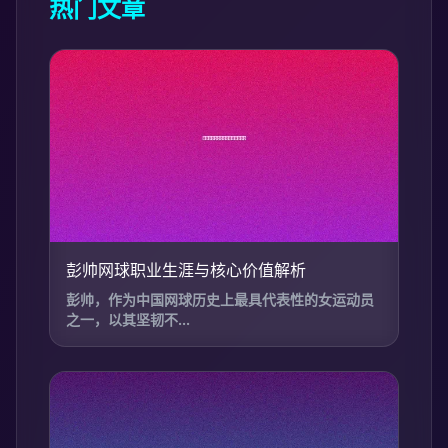
热门文章
彭帅网球职业生涯与核心价值解析
彭帅，作为中国网球历史上最具代表性的女运动员
之一，以其坚韧不...